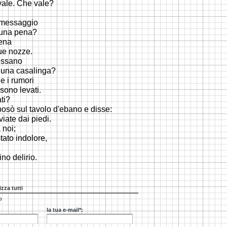
vale. Che vale?
 messaggio
 una pena?
lena
ue nozze.
essano
i una casalinga?
 e i rumori
sono levati.
ti?
posò sul tavolo d'ebano e disse:
viate dai piedi.
 noi;
stato indolore,
no delirio.
izza tutti
o
la tua e-mail*: