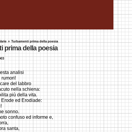
Varie
»
Turbamenti prima della poesia
i prima della poesia
003
esta analisi
 rumori!
icare del labbro
acuto nella schiena:
ilita più della vita.
n Erode ed Erodiade:
!
he sonno.
oto confuso ed informe e,
orra,
ra santa,