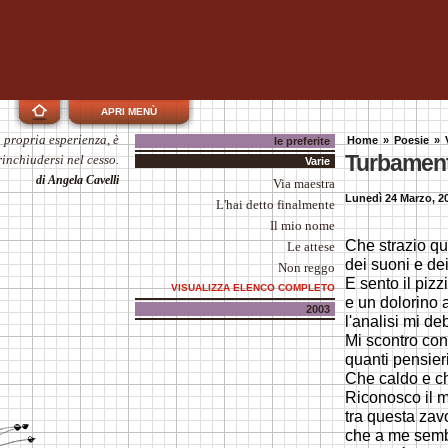
APRI MENÙ
a propria esperienza, è
Home
»
Poesie
»
le preferite
Turbament
inchiudersi nel cesso.
Varie
di Angela Cavelli
Via maestra
Lunedì 24 Marzo, 2
L'hai detto finalmente
Il mio nome
Che strazio qu
Le attese
dei suoni e dei
Non reggo
E sento il pizz
VISUALIZZA ELENCO COMPLETO
e un dolorino 
2003
l'analisi mi deb
Mi scontro co
quanti pensieri
Che caldo e c
Riconosco il m
tra questa zav
che a me semb