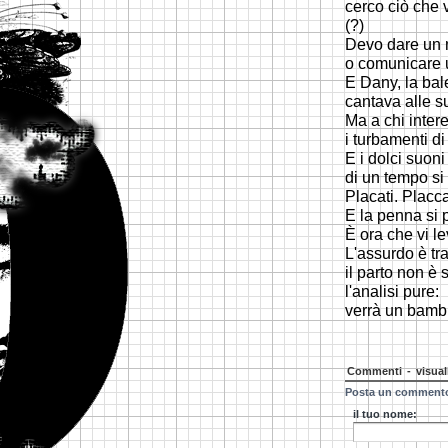
cerco ciò che 
(?)
Devo dare un
o comunicare
E Dany, la ba
cantava alle s
Ma a chi inter
i turbamenti d
E i dolci suoni
di un tempo si 
Placati. Placca
E la penna si 
È ora che vi le
L'assurdo è tra
il parto non è 
l'analisi pure:
verrà un bambi
Commenti
-
visual
Posta un comment
il tuo nome: