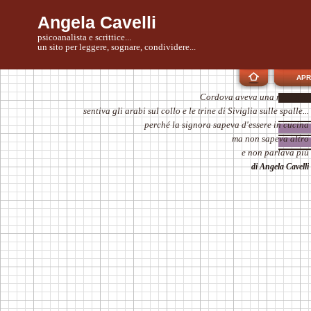
Angela Cavelli
psicoanalista e scrittice...
un sito per leggere, sognare, condividere...
APR
Cordova aveva una moschea
sentiva gli arabi sul collo e le trine di Siviglia sulle spalle...
perché la signora sapeva d'essere in cucina
ma non sapeva altro
e non parlava più
di Angela Cavelli